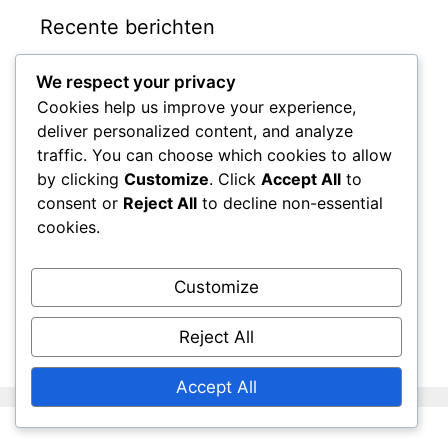
Recente berichten
We respect your privacy
Scott Brown: Vroege invloeden,
Cookies help us improve your experience,
Jeugdontwikkeling, Persoonlijk leven
deliver personalized content, and analyze
Scott Brown: Impact op de Schotse
traffic. You can choose which cookies to allow
teamcultuur, Leiderschapslegacy, Invloed
by clicking
Customize
. Click
Accept All
to
David Marshall: Uitzonderlijke prestaties,
consent or
Reject All
to decline non-essential
Belangrijke reddingen, Carrièrehoogtepunten
cookies.
Scott Brown: Leiderschapsrollen,
Clubtrofeeën, Interlandcaps
Customize
Graeme Souness: Vroeg leven, Jeugdclubs,
Invloeden van het gezin
Reject All
Accept All