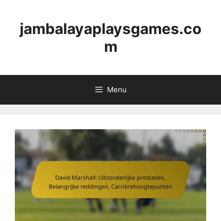
Skip
to
jambalayaplaysgames.co
content
m
Menu