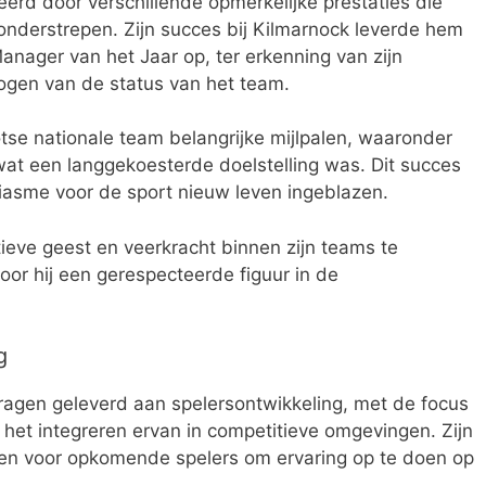
eerd door verschillende opmerkelijke prestaties die
 onderstrepen. Zijn succes bij Kilmarnock leverde hem
anager van het Jaar op, ter erkenning van zijn
rhogen van de status van het team.
otse nationale team belangrijke mijlpalen, waaronder
 wat een langgekoesterde doelstelling was. Dit succes
siasme voor de sport nieuw leven ingeblazen.
eve geest en veerkracht binnen zijn teams te
or hij een gerespecteerde figuur in de
g
dragen geleverd aan spelersontwikkeling, met de focus
 het integreren ervan in competitieve omgevingen. Zijn
en voor opkomende spelers om ervaring op te doen op