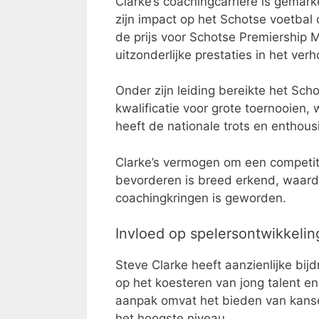
Clarke’s coachingcarrière is gemark
zijn impact op het Schotse voetbal
de prijs voor Schotse Premiership M
uitzonderlijke prestaties in het ve
Onder zijn leiding bereikte het Sch
kwalificatie voor grote toernooien,
heeft de nationale trots en enthou
Clarke’s vermogen om een competiti
bevorderen is breed erkend, waardo
coachingkringen is geworden.
Invloed op spelersontwikkelin
Steve Clarke heeft aanzienlijke bij
op het koesteren van jong talent en
aanpak omvat het bieden van kans
het hoogste niveau.