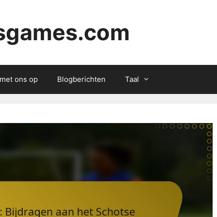
ysgames.com
met ons op
Blogberichten
Taal