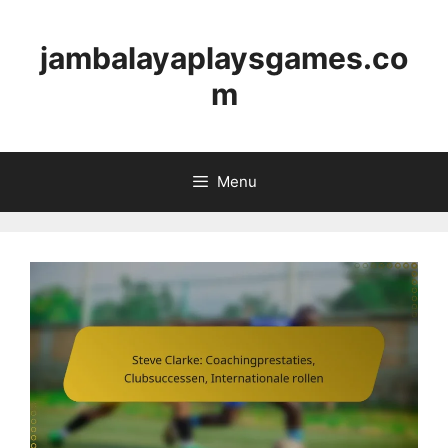
Skip
to
jambalayaplaysgames.co
content
m
Menu